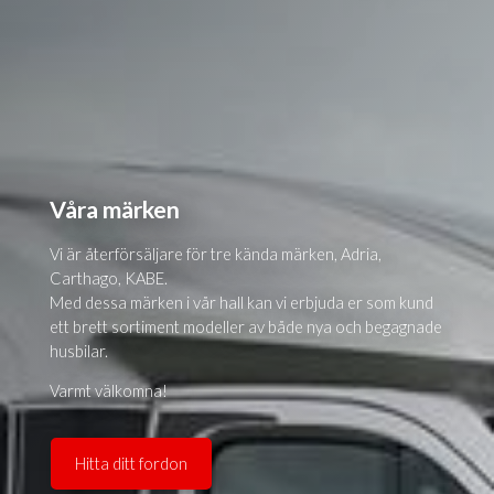
Våra märken
Vi är återförsäljare för tre kända märken, Adria,
Carthago, KABE.
Med dessa märken i vår hall kan vi erbjuda er som kund
ett brett sortiment modeller av både nya och begagnade
husbilar.
Varmt välkomna!
Hitta ditt fordon