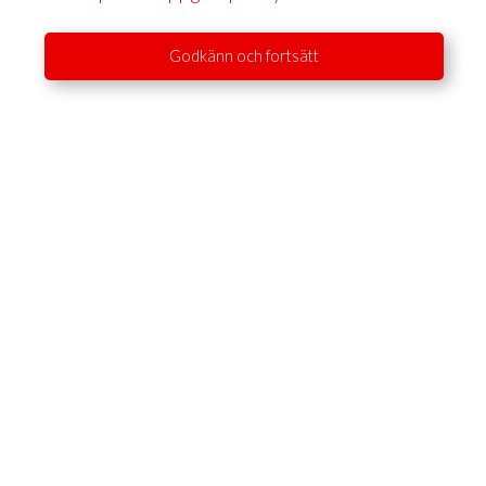
På gång in i hallen
Godkänn och fortsätt
NU är de här, KABE husbilar!
Välkommen in och hitta Er favorit.
Våra fordon