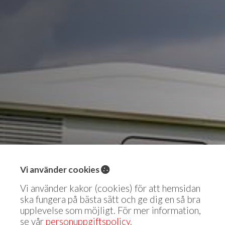
Vi använder cookies
Vi använder kakor (cookies) för att hemsidan
ska fungera på bästa sätt och ge dig en så bra
upplevelse som möjligt.
För mer information,
se vår
personuppgiftspolicy
.